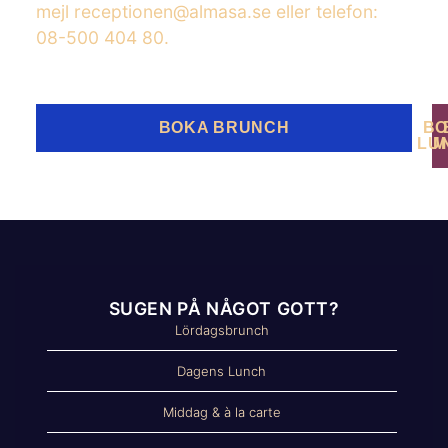
mejl receptionen@almasa.se eller telefon:
08-500 404 80.
BOKA BRUNCH
BO
LU
M
SUGEN PÅ NÅGOT GOTT?
Lördagsbrunch
Dagens Lunch
Middag & à la carte