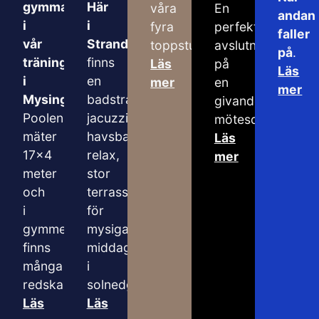
gymma
Här
våra
En
andan
i
i
fyra
perfekt
faller
vår
Strandhuset
toppstugor.
avslutning
på
.
träningsavdelning
finns
Läs
på
Läs
i
en
mer
en
mer
Mysingen.
badstrand,
givande
Poolen
jacuzzi,
mötesdag.
mäter
havsbastu,
Läs
17×4
relax,
mer
meter
stor
och
terrass
i
för
gymmet
mysiga
finns
middagar
många
i
redskap.
solnedgången.
Läs
Läs