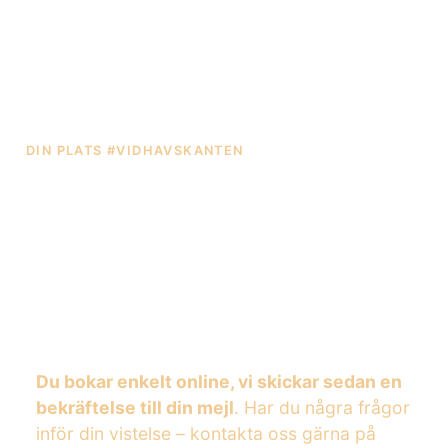
DIN PLATS #VIDHAVSKANTEN
Middag, à la carte,
brunch eller lunch -
vad är du sugen
på idag?
Du bokar enkelt online, vi skickar sedan en
bekräftelse till din mejl
. Har du några frågor
inför din vistelse – kontakta oss gärna på