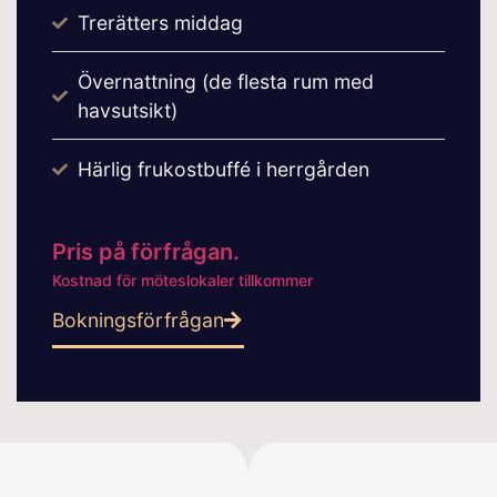
Trerätters middag
Övernattning (de flesta rum med
havsutsikt)
Härlig frukostbuffé i herrgården
Pris på förfrågan.
Kostnad för möteslokaler tillkommer
Bokningsförfrågan